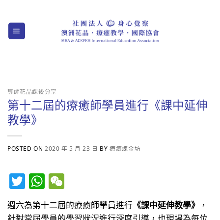
Skip
to
content
導師花晶課後分享
第十二屆的療癒師學員進行《課中延伸
教學》
POSTED ON
2020 年 5 月 23 日
BY
療癒煉金坊
Twitter
WhatsApp
WeChat
週六為第十二屆的療癒師學員進行
《課中延伸教學》
，
針對當屆學員的學習狀況進行深度引導，也現場為每位