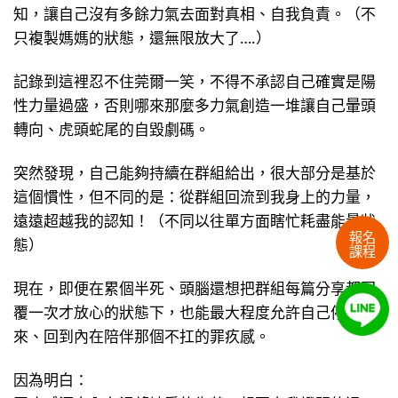
知，讓自己沒有多餘力氣去面對真相、自我負責。（不
只複製媽媽的狀態，還無限放大了….）
記錄到這裡忍不住莞爾一笑，不得不承認自己確實是陽
性力量過盛，否則哪來那麼多力氣創造一堆讓自己暈頭
轉向、虎頭蛇尾的自毀劇碼。
突然發現，自己能夠持續在群組給出，很大部分是基於
這個慣性，但不同的是：從群組回流到我身上的力量，
遠遠超越我的認知！（不同以往單方面瞎忙耗盡能量狀
報名
態）
課程
現在，即便在累個半死、頭腦還想把群組每篇分享都回
覆一次才放心的狀態下，也能最大程度允許自己停下
來、回到內在陪伴那個不扛的罪疚感。
因為明白：