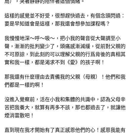
局），哭著靜靜的陪伴著這個情緒。
這樣的感覺並不好受，很想趕快過去，有個念頭閃過：
要是早知道會是這樣，那我還會想參加課程嗎？
我慢慢地深～呼～吸～，把小我的聲音從大聲調至小
聲，漸漸的批判變少了，頭痛感漸減緩，從前對父親的
不可原諒，到此刻的可以理解父親的行爲背後的真相其
實和我一樣，都是渴求不到《愛》的孩子啊！
那我還有什麼理由去責備我的父親（母親）！他們和我
們都是一樣的啊！
沒進入覺察前，活在小我和集體的共識中，認為父母辛
苦把我養大，就算有再多不該，那也都過去了，就讓他
煙消雲散吧！
直到現在我才開始有了真正感恩他們的心！感恩我能有