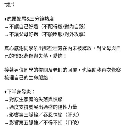
“熄”）
♦虎頭蛇尾&三分鐘熱度
→不讓自己好過（不配得感/對內自毀）
→不讓父母好過（不願臣服/對外攻擊）
真心感謝同學吼出那些埋藏在內未被釋放，對父母與自
己的憤怒悲傷與失落，愛妳！
接著另位同學的提問及老師的回覆，也協助我再次覺察
梳理自己的生命脈絡。
♦下半身發炎：
→對原生家庭的失落與憤怒
→過度支撐發展出過盛的陽性力量
→影響第三脈輪／吞忍情緒（肝火）
→影響第五脈輪／不得不扛（口破）