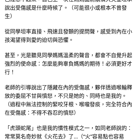
說出受傷感是什麼時候了。（可能很小或根本不曾發
生）
從同學坦率直接、飛速且發顫的提問聲，感受到內在小
孩渴望得到愛的迫切與恐懼。
甚至，光是聽見同學媽媽溫柔的聲音，都會不自覺升起
強烈的使命感：怎麼能夠辜負媽媽的期待！必須更好才
行！
老師的引導說出了隱藏在內的受傷感，夥伴透過喉輪釋
放的委屈不甘與憤怒，不只是她的、同時也是我的。
（過程中無法控制的緊咬牙根、喉嚨發痰，完全符合內
在受傷感：不得不吞忍的憤怒）
「虎頭蛇尾」也是我的慣性模式之一，如同老師說的：
常常莫名奇妙就《火花去》了…（“火”容易點也容易