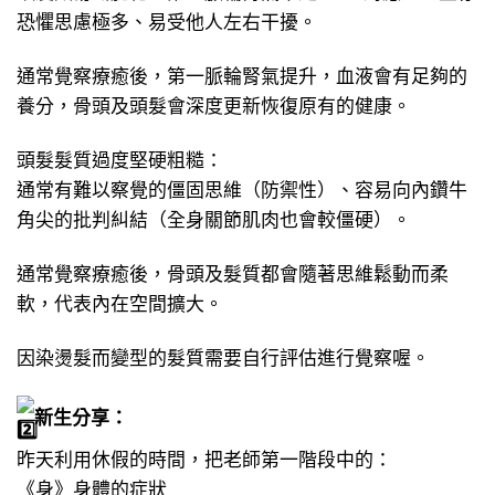
恐懼思慮極多、易受他人左右干擾。
通常覺察療癒後，第一脈輪腎氣提升，血液會有足夠的
養分，骨頭及頭髮會深度更新恢復原有的健康。
頭髮髮質過度堅硬粗糙：
通常有難以察覺的僵固思維（防禦性）、容易向內鑽牛
角尖的批判糾結（全身關節肌肉也會較僵硬）。
通常覺察療癒後，骨頭及髮質都會隨著思維鬆動而柔
軟，代表內在空間擴大。
因染燙髮而變型的髮質需要自行評估進行覺察喔。
新生分享：
昨天利用休假的時間，把老師第一階段中的：
《身》身體的症狀