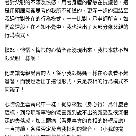
著對父親的不滿及憤怒，用著身體的智慧在抗議著，這
是用頭腦意識思考的我所不知道的，更深一步的連結至
我過往對外在的行為模式，一一比對，承老師所言，如
同命運般，在不知不覺中，我也活出了大部分像父親的
行爲模式。
憤怒、懊惱、悔恨的心情全都湧現出來，我根本就不想
跟父親一樣啊！
他是讓母親受苦的人，從小我跟媽媽一樣在心裏看不起
爸爸，而我也活出了這個形式，只是表相的行爲模式不
同罷了！
心情像坐雲霄飛車一樣，從原來我（身心行）爲什麼會
這樣，到發現新事物的驚喜感到說不出的感受及很深很
深的失落感，加上頭痛（看見事實的真相的好轉反應）
一直持續，各種否定及自我批判的聲音，（小我的攪