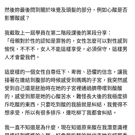
然後妳最後問到關於味覺及頭髮的部分，例如心酸是否
影響酸感？
我截取上一屆學員在第二階段課後的某段分享：
「母親對於性的認知是罪咎的，女性怎麼可以對性感到
愉悅，不不不，女人不能這樣享受，必須保守，這樣男
人才會愛我們。
這麼樣的一個女性自尊低下、卑微、恐懼的信念，讓我
接著在連結到腹部的時候感受到媽媽的子宮，我突然感
受到自己還是胚胎時在她的子宮裡通過臍帶嚐到酸酸
的，感受到那是她的心酸苦水，難怪長大後的我極度排
斥吃酸的東西，只要吃到酸的我臉就是糾結，我覺得不
想承受，所以有很多排斥，連吃柳丁我都會糾結。
我一直不知道是為什麼，現在知道原來酸在我潛意識裡
是連結到媽媽的心酸，好像我吃酸的就代表她在經歷委