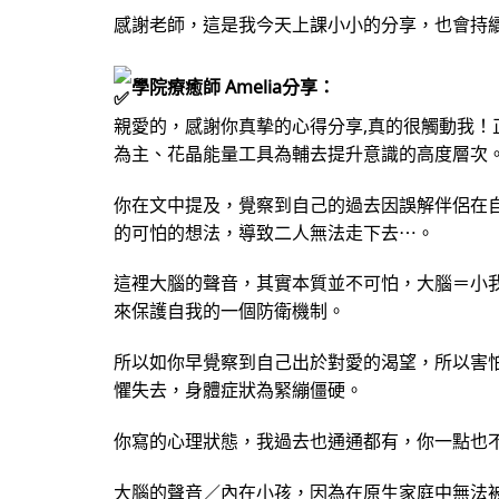
感謝老師，這是我今天上課小小的分享，也會持
學院療癒師 Amelia分享：
親愛的，感謝你真摰的心得分享,真的很觸動我
為主、花晶能量工具為輔去提升意識的高度層次
你在文中提及，覺察到自己的過去因誤解伴侶在
的可怕的想法，導致二人無法走下去⋯。
這裡大腦的聲音，其實本質並不可怕，大腦＝小
來保護自我的一個防衛機制。
所以如你早覺察到自己出於對愛的渴望，所以害
懼失去，身體症狀為緊繃僵硬。
你寫的心理狀態，我過去也通通都有，你一點也
大腦的聲音／內在小孩，因為在原生家庭中無法