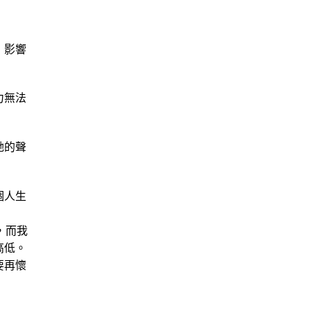
，影響
力無法
她的聲
個人生
，而我
高低。
要再懷