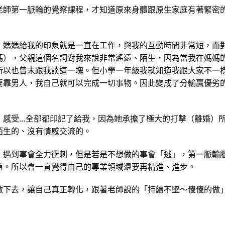
老師第一脈輪的覺察課程，才知道原來身體跟原生家庭有著緊密
，媽媽給我的印象就是一直在工作，與我的互動時間非常短，而
媽），父親這個名詞對我來說非常遙遠、陌生，因為當我在媽媽
所以也曾未跟我談這一塊。但小學一年級我就知道我跟大家不一
要靠男人，我自己就可以完成一切事物。因此變成了分輸贏優劣
、感受…全部都印記了給我，因為她承擔了極大的打擊（離婚）
陌生的、沒有情感交流的。
，遇到事會全力衝刺，但是若是不想做的事會「逃」，第一脈輪
值。所以會一直覺得自己的專業領域還要再精進、進步。
做下去，讓自己真正轉化，跟著老師說的「持續不墜～傻傻的做