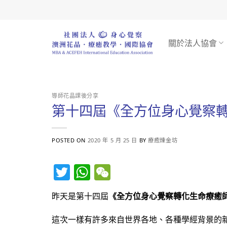
Skip
to
content
關於法人協會
導師花晶課後分享
第十四屆《全方位身心覺察
POSTED ON
2020 年 5 月 25 日
BY
療癒煉金坊
Twitter
WhatsApp
WeChat
昨天是第十四屆
《全方位身心覺察轉化生命療癒
這次一樣有許多來自世界各地、各種學經背景的