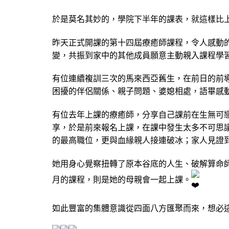
於是莫名其妙的，學院下半年的課表，就這樣比
昨天正式開課的第十四屆療癒師課程，令人感動
變，共振到家中的其他成員願意主動親入課程學
有位連續複訓三次的馬來西亞舊生，在前日的前
困擾的伴侶關係、親子問題、婆媳相處，語畢感
有位去年上課的療癒師，分享自己課前在生無可
享，於是前來報名上課，在課中發生太多不可思
的最高職位，更與血緣親人接連破冰；家人見證
她用身心覺察扭轉了原本谷底的人生、破解算命
月的課程，則是她的母親會一起上課。
如此豐富的集體意識從四面八方匯聚而來，想必