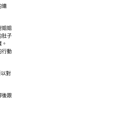
的連
對姐姐
的肚子
樣。
的行動
所以對
腳後跟
」