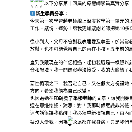
以下分享第十四屆的療癒師學員真實分享
新生學員分享：
今天第一次學習趙老師線上深度教學第一單元的
工作、感情、運勢！讓我更加感謝老師把她10多
從小到大，父母不會對我表達愛及尊重，卻常常
放鬆，也不可能覺察自己的內在小孩。五年前的
直到我跟現在的伴侶相遇，起初我還是一樣照以
音和想法。我一開始沒辦法接受。我的大腦給了
惡性循環之下，我否定自己，又在假大方祝福她
方向，希望我能為自己改變。
也因為她在FB轉發了
采榛老師
的文章，讓我開始
還在那邊懷疑、猜忌：對！我那時候意識非常低
這句話很讓我點醒！我必須重新檢視自己，由內
疑沒人愛我，因為
永遠都在我身邊，只是我們