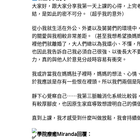
大家好，跟大家分享我第一天上課的心得，上完
結，是如此的密不可分。（超乎我的意外）
從小我就生活在外公、外婆以及舅舅們的環境中
的關愛與我相較非常差距。（甚至我想希望換媽
裡他們就離婚了，大人們總以為我還小、不懂，
也因此我告訴自己我必須自己很強、以後長大不
力，真的與他人於意見分歧時容易有衝突。
我或許當我在媽媽肚子裡時，媽媽的想法、心情
於我應該是存有一些恨在裡頭。所以我們兩個是
靜下心覺察自己⋯⋯我第三脈輪消化系統比較弱
有較厚腳皮，也因原生家庭導致想證明自己的價
直到上課，我才感受到什麼叫做放鬆，我會持續
學院療癒Miranda回覆：