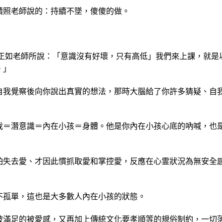
續照老師說的：持續不墜，傻傻的做。
！正如老師所說：「意識沒有好壞，只有高低」我們來上課，就是
。」
自我覺察後向你說出真實的想法，那時大腦給了你許多猜疑、自
我＝潛意識＝內在小孩＝身體。他是你內在小孩心底的吶喊，也
怕失去愛、才因此慣抓取愛和掌控愛，反應在心霊狀況為無安全
不孤單，這也是大多數人內在小孩的狀態。
被滿足的被愛感，又再加上傳統文化要孝順等的規俗制約，一切