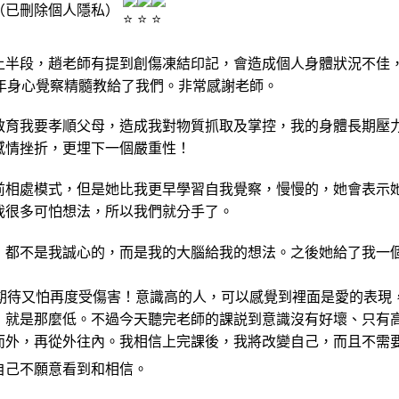
（已刪除個人隱私）
上半段，趙老師有提到創傷凍結印記，會造成個人身體狀況不佳
年身心覺察精髓教給了我們。非常感謝老師。
教育我要孝順父母，造成我對物質抓取及掌控，我的身體長期壓
感情挫折，更埋下一個嚴重性！
前相處模式，但是她比我更早學習自我覺察，慢慢的，她會表示
我很多可怕想法，所以我們就分手了。
，都不是我誠心的，而是我的大腦給我的想法。之後她給了我一
期待又怕再度受傷害！意識高的人，可以感覺到裡面是愛的表現
，就是那麼低。不過今天聽完老師的課説到意識沒有好壞、只有
而外，再從外往內。我相信上完課後，我將改變自己，而且不需
自己不願意看到和相信。