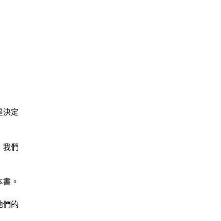
是決定
，我們
本書。
她們的