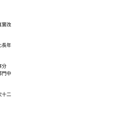
真實改
化長年
察分
部門中
次十二