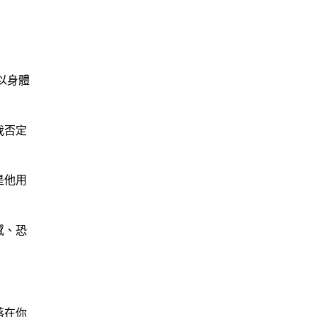
以身體
我否定
是他用
感、恐
落在你