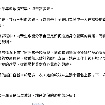
上半年還緊湊密集、還豐富多元。
的是，共有三對血緣親人互為同學！全是因為其中一人在課後的
習。
導課程中，向新生敞開分享自己是如何透過身心覺察的實踐，轉
動哽咽。
戀的情況下向宇宙呼求帶領解脫，隨後看到學院療癒師的身心覺
議的療癒過程、收穫無以數計的轉化奇蹟，她在工作上被升遷至
到她的改變，從而燃起業對身心覺察的興趣。
師的鐵口直斷。於是這一次，她的親妹妹主動來報名上課；下一
這一屆又是臥虎藏龍、精彩絕倫的療癒師班級！