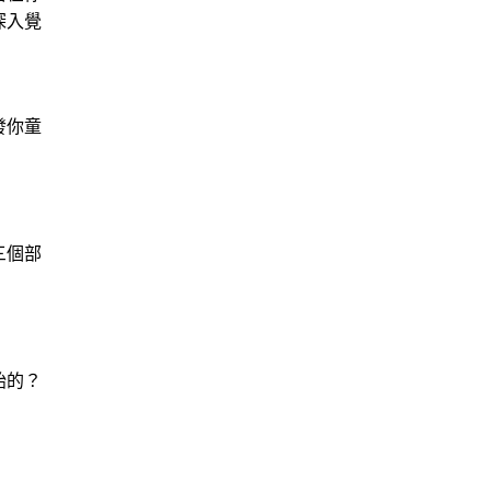
深入覺
發你童
三個部
始的？