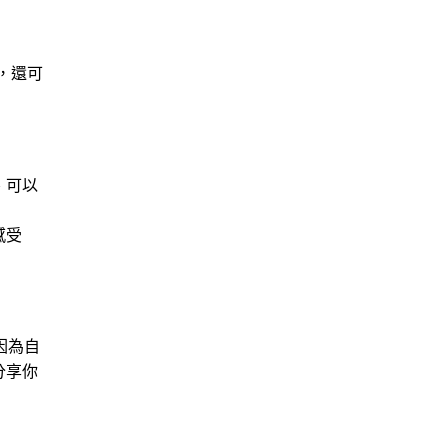
，還可
、可以
感受
因為自
分享你