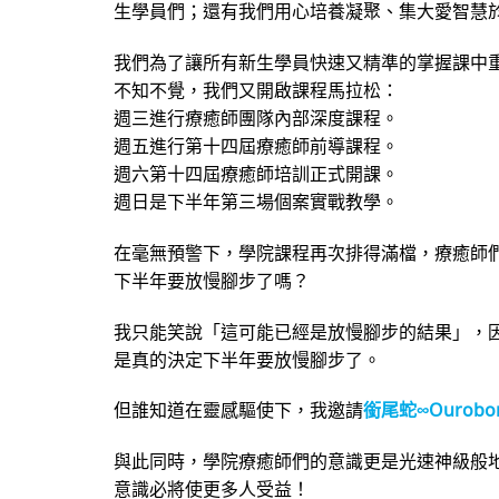
生學員們；還有我們用心培養凝聚、集大愛智慧
我們為了讓所有新生學員快速又精準的掌握課中
不知不覺，我們又開啟課程馬拉松：
週三進行療癒師團隊內部深度課程。
週五進行第十四屆療癒師前導課程。
週六第十四屆療癒師培訓正式開課。
週日是下半年第三場個案實戰教學。
在毫無預警下，學院課程再次排得滿檔，療癒師
下半年要放慢腳步了嗎？
我只能笑說「這可能已經是放慢腳步的結果」，
是真的決定下半年要放慢腳步了。
但誰知道在靈感驅使下，我邀請
銜尾蛇∞Ourobor
與此同時，學院療癒師們的意識更是光速神級般
意識必將使更多人受益！