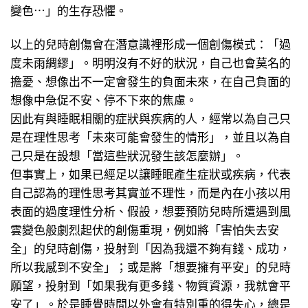
變色⋯」的生存恐懼。
以上的兒時創傷會在潛意識裡形成一個創傷模式：「過
度未雨綢繆」。明明沒有不好的狀況，自己也會莫名的
擔憂、想像出不一定會發生的負面未來，在自己負面的
想像中急促不安、停不下來的焦慮。
因此有與睡眠相關的症狀與疾病的人，經常以為自己只
是在理性思考「未來可能會發生的情形」，並且以為自
己只是在設想「當這些狀況發生該怎麼辦」。
但事實上，如果已經足以讓睡眠產生症狀或疾病，代表
自己認為的理性思考其實並不理性，而是內在小孩以用
表面的過度理性分析、假設，想要預防兒時所遭遇到風
雲變色般劇烈起伏的創傷重現，例如將「害怕失去安
全」的兒時創傷，投射到「因為我還不夠有錢、成功，
所以我感到不安全」；或是將「想要擁有平安」的兒時
願望，投射到「如果我有更多錢、物質資源，我就會平
安了」。於是睡覺時間以外會有特別重的得失心，總是