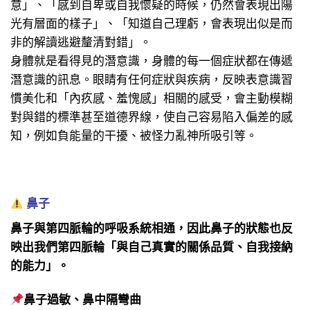
意」、「感到自卑或自我懷疑的時候，仍然會表現出陽
光有層面的樣子」、「知道自己理虧，會表現出似是而
非的解讀逃避釐清對錯」。
身體就是看得見的潛意識，身體的每一個症狀都在傳遞
潛意識的訊息。眼睛有任何症狀與疾病，反映表意識習
慣美化和「內疚感、羞愧感」相關的感受，會主動模糊
對與錯的標準甚至道德界線，使自己容易陷入偏差的感
知，例如負能量的干擾、被怪力亂神所吸引等。
鼻子
鼻子與第四脈輪的呼吸系統相通，因此鼻子的狀態也反
映出我們第四脈輪「與自己真實的關係品質、自我接納
的能力」。
鼻子過敏、鼻中隔彎曲