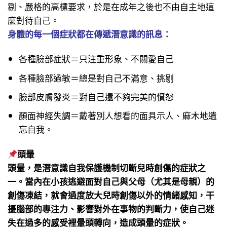
剔、嚴格的高標要求，於是在成年之後也不由自主地這
麼對待自己。
身體的每一個症狀都在傳遞潛意識的訊息：
各種臉部症狀＝只注重形象、不關愛自己
各種臉部過敏＝總是對自己不滿意、挑剔
臉部皮膚發炎＝對自己還不夠完美的憤怒
顏面神經失調＝戴著別人想看的面具示人、麻木地遺
忘自我。
頭暈
頭暈，是潛意識自我保護機制切斷兒時創傷的症狀之
一。當內在小孩逃避面對自己與父母（尤其是母親）的
創傷凍結，就會過度放大兒時創傷以外的情緒感知，干
擾腦部的專注力、影響對外在事物的判斷力，使自己迷
失在過多的感受裡暈頭轉向，造成頭暈的症狀。