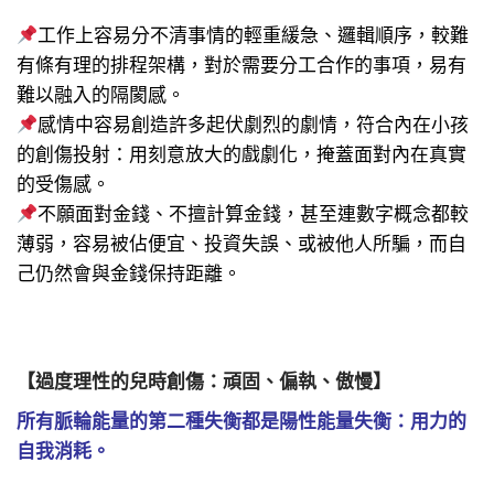
工作上容易分不清事情的輕重緩急、邏輯順序，較難
有條有理的排程架構，對於需要分工合作的事項，易有
難以融入的隔閡感。
感情中容易創造許多起伏劇烈的劇情，符合內在小孩
的創傷投射：用刻意放大的戲劇化，掩蓋面對內在真實
的受傷感。
不願面對金錢、不擅計算金錢，甚至連數字概念都較
薄弱，容易被佔便宜、投資失誤、或被他人所騙，而自
己仍然會與金錢保持距離。
【過度理性的兒時創傷：頑固、偏執、傲慢】
所有脈輪能量的第二種失衡都是陽性能量失衡：
用力
的
自我消耗。