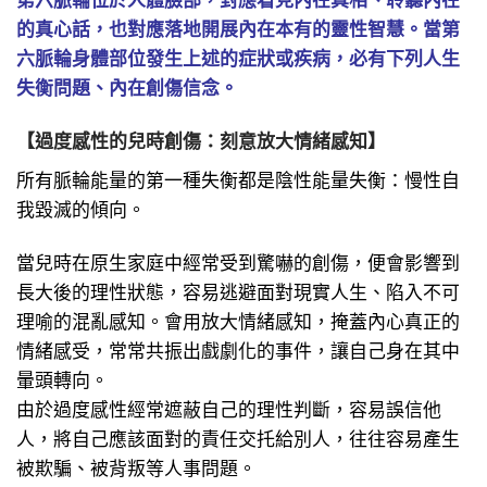
的真心話，也對應落地開展內在本有的靈性智慧。當第
六脈輪身體部位發生上述的症狀或疾病，必有下列人生
失衡問題、內在創傷信念。
【過度感性的兒時創傷：刻意放大情緒感知】
所有脈輪能量的第一種失衡都是陰性能量失衡：慢性自
我毀滅的傾向。
當兒時在原生家庭中經常受到驚嚇的創傷，便會影響到
長大後的理性狀態，容易逃避面對現實人生、陷入不可
理喻的混亂感知。會用放大情緒感知，掩蓋內心真正的
情緒感受，常常共振出戲劇化的事件，讓自己身在其中
暈頭轉向。
由於過度感性經常遮蔽自己的理性判斷，容易誤信他
人，將自己應該面對的責任交托給別人，往往容易產生
被欺騙、被背叛等人事問題。