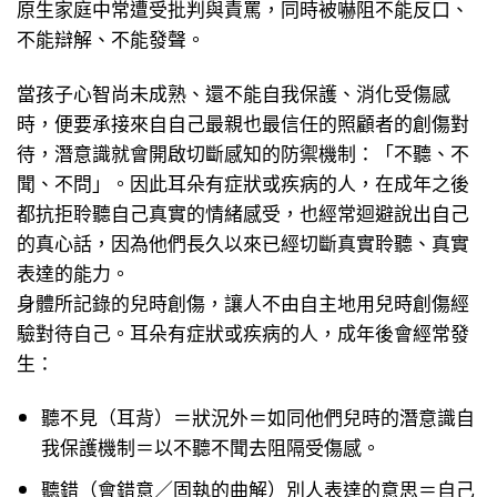
原生家庭中常遭受批判與責罵，同時被嚇阻不能反口、
不能辯解、不能發聲。
當孩子心智尚未成熟、還不能自我保護、消化受傷感
時，便要承接來自自己最親也最信任的照顧者的創傷對
待，潛意識就會開啟切斷感知的防禦機制：「不聽、不
聞、不問」。因此耳朵有症狀或疾病的人，在成年之後
都抗拒聆聽自己真實的情緒感受，也經常迴避說出自己
的真心話，因為他們長久以來已經切斷真實聆聽、真實
表達的能力。
身體所記錄的兒時創傷，讓人不由自主地用兒時創傷經
驗對待自己。耳朵有症狀或疾病的人，成年後會經常發
生：
聽不見（耳背）＝狀況外＝如同他們兒時的潛意識自
我保護機制＝以不聽不聞去阻隔受傷感。
聽錯（會錯意／固執的曲解）別人表達的意思＝自己