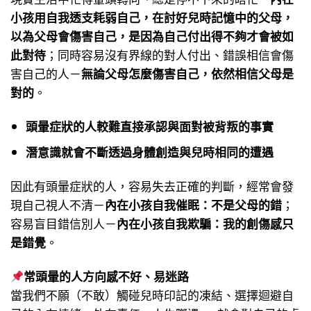
小孩用自我透支耗弱自己，在討好兒時記憶中的父母，
以為父母會傷害自己，是因為自己付出得不夠才會被如
此對待
；同時容易沒有界線的對人付出、錯誤相信會傷
害自己的人－
無論父母怎麼傷害自己，依然相信父母是
對的
。
頭暈症狀的人較難直接承認與面對被背叛的事實
潛意識就會不斷透過身體創造與兒時相同的遭遇
因此有頭暈症狀的人，容易失去正確的判斷，經常會發
現自己視人不清－
內在小孩自我催眠：不是父母的錯
；
容易盲目錯信別人－
內在小孩自我欺騙：我的創傷感只
是錯覺
。
常頭暈的人方向感不好、易迷路
當我們不願（不敢）觸碰兒時印記的凍結、選擇迴避自