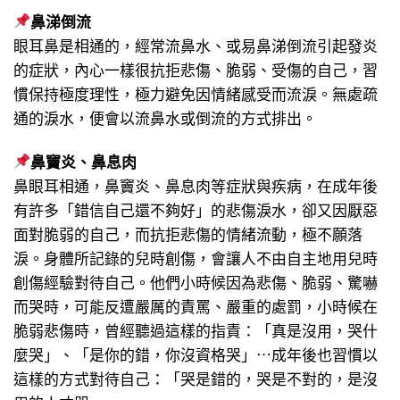
鼻涕倒流
眼耳鼻是相通的，經常流鼻水、或易鼻涕倒流引起發炎
的症狀，內心一樣很抗拒悲傷、脆弱、受傷的自己，習
慣保持極度理性，極力避免因情緒感受而流淚。無處疏
通的淚水，便會以流鼻水或倒流的方式排出。
鼻竇炎、鼻息肉
鼻眼耳相通，鼻竇炎、鼻息肉等症狀與疾病，在成年後
有許多「錯信自己還不夠好」的悲傷淚水，卻又因厭惡
面對脆弱的自己，而抗拒悲傷的情緒流動，極不願落
淚。身體所記錄的兒時創傷，會讓人不由自主地用兒時
創傷經驗對待自己。他們小時候因為悲傷、脆弱、驚嚇
而哭時，可能反遭嚴厲的責罵、嚴重的處罰，小時候在
脆弱悲傷時，曾經聽過這樣的指責：「真是沒用，哭什
麼哭」、「是你的錯，你沒資格哭」⋯成年後也習慣以
這樣的方式對待自己：「哭是錯的，哭是不對的，是沒