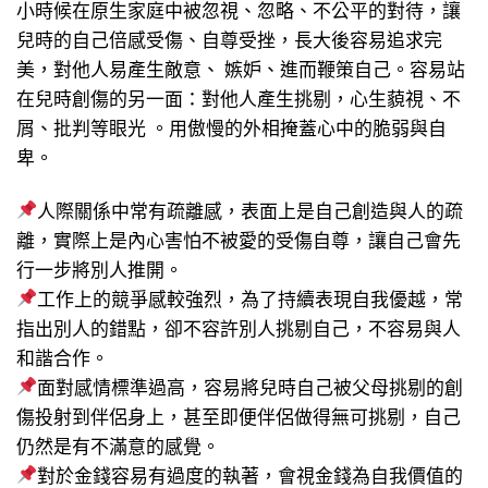
小時候在原生家庭中被忽視、忽略、不公平的對待，讓
兒時的自己倍感受傷、自尊受挫，長大後容易追求完
美，對他人易產生敵意、 嫉妒、進而鞭策自己。容易站
在兒時創傷的另一面：對他人產生挑剔，心生藐視、不
屑、批判等眼光 。用傲慢的外相掩蓋心中的脆弱與自
卑。
人際關係中常有疏離感，表面上是自己創造與人的疏
離，實際上是內心害怕不被愛的受傷自尊，讓自己會先
行一步將別人推開。
工作上的競爭感較強烈，為了持續表現自我優越，常
指出別人的錯點，卻不容許別人挑剔自己，不容易與人
和諧合作。
面對感情標準過高，容易將兒時自己被父母挑剔的創
傷投射到伴侶身上，甚至即便伴侶做得無可挑剔，自己
仍然是有不滿意的感覺。
對於金錢容易有過度的執著，會視金錢為自我價值的