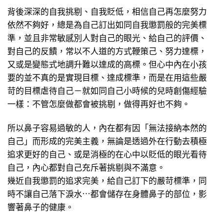
背後深深的自我挑剔、自我貶低，相信自己再怎麼努力
依然不夠好，總是為自己訂出如同自我懲罰般的完美標
準，並且非常敏感別人對自己的眼光、給自己的評價、
對自己的反饋，常以不人道的方式鞭策己、努力達標，
又或是變態式地調升難以達成的高標。但心中內在小孩
要的並不真的是實現目標、達成標準，而是在用這些嚴
苛的目標虐待自己－就如同自己小時候的兒時創傷經驗
一樣：不管怎麼做都會被挑剔，做得再好也不夠。
所以鼻子容易過敏的人，內在都有因「無法接納本然的
自己」而形成的完美主義，無論是透過外在行動去積極
追求更好的自己、或是消極的在心中以貶低的眼光看待
自己，內心都對自己充斥著挑剔與不滿意。
幾近自我懲罰的追求完美，給自己訂下的嚴苛標準，同
時不讓自己落下淚水⋯都會儲存在身體鼻子的部位，影
響著鼻子的健康。