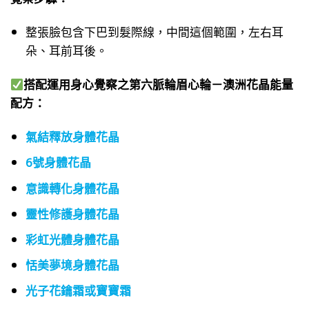
整張臉包含下巴到髮際線，中間這個範圍，左右耳
朵、耳前耳後。
搭配運用身心覺察之第六脈輪眉心輪－澳洲花晶能量
配方：
氣結釋放身體花晶
6號身體花晶
意識轉化身體花晶
靈性修護身體花晶
彩虹光體身體花晶
恬美夢境身體花晶
光子花鑰霜或寶寶霜