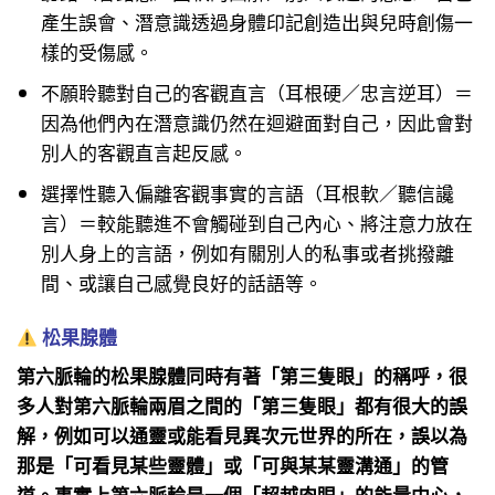
產生誤會、潛意識透過身體印記創造出與兒時創傷一
樣的受傷感。
不願聆聽對自己的客觀直言（耳根硬／忠言逆耳）＝
因為他們內在潛意識仍然在迴避面對自己，因此會對
別人的客觀直言起反感。
選擇性聽入偏離客觀事實的言語（耳根軟／聽信讒
言）＝較能聽進不會觸碰到自己內心、將注意力放在
別人身上的言語，例如有關別人的私事或者挑撥離
間、或讓自己感覺良好的話語等。
松果腺體
第六脈輪的松果腺體同時有著「第三隻眼」的稱呼，很
多人對第六脈輪兩眉之間的「第三隻眼」都有很大的誤
解，例如可以通靈或能看見異次元世界的所在，誤以為
那是「可看見某些靈體」或「可與某某靈溝通」的管
道。事實上第六脈輪是一個「超越肉眼」的能量中心，