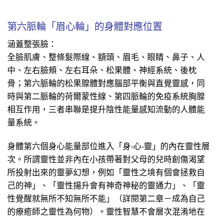
第六脈輪「眉心輪」的身體對應位置
涵蓋整張臉：
全臉肌膚、整條髮際線、額頭、眉毛、眼睛、鼻子、人
中、左右臉頰、左右耳朵、松果體、神經系統、後枕
骨；第六脈輪的松果腺體對應腦部平衡與直覺靈感，同
時與第二脈輪的荷爾蒙性線、第四脈輪的免疫系統胸腺
相互作用，三者串聯是提升陰性能量感知流動的人體能
量系統。
身體第六個身心能量部位進入「身−心−靈」的內在靈性層
次。所謂靈性並非內在小孩帶著對父母的兒時創傷渴望
所投射出來的靈夢幻想，例如「靈性之境有個會拯救自
己的神」、「靈性揚升會有神奇神秘的靈通力」、「靈
性覺醒就無所不知無所不能」（詳閱第二章－成為自己
的療癒師之靈性為何物）。靈性智慧不會層次混淆地在