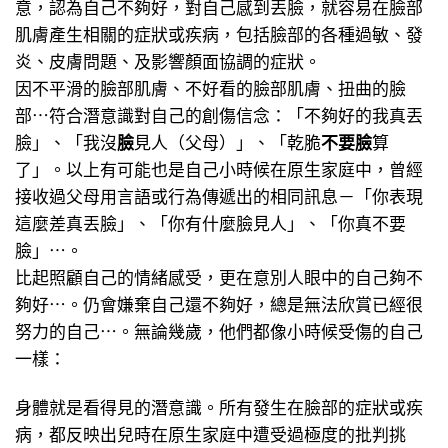
意，認為自己不夠好，對自己感到丟臉，就容易在臉部
肌膚產生相關的症狀或疾病，包括臉部的各種過敏、發
炎、皮膚問題、及影響顏面協調的症狀。
因不平滑的臉部肌膚、不好看的臉部肌膚、扭曲的臉
部⋯符合潛意識對自己的創傷信念：「不夠好的我真丟
臉」、「我沒
臉
見人（父母）」、「乾脆
不要臉
算
了」。以上有可能也是自己小時候在原生家庭中，曾經
接收過父母用言語或行為傳遞出的相同訊息－「你表現
這麼差真丟臉」、「你有什麼臉見人」、「你真不要
臉」⋯。
比起照顧自己的情緒感受，更在意別人眼中的自己夠不
夠好⋯。仍會嫌棄自己還不夠好，總是無法欣賞已經很
努力的自己⋯。無論幾歲，他們都像小時候受傷的自己
一樣：
身體就是看得見的潛意識。所有發生在臉部的症狀或疾
病，都反映出兒時在原生家庭中遭受過極度的批判挑