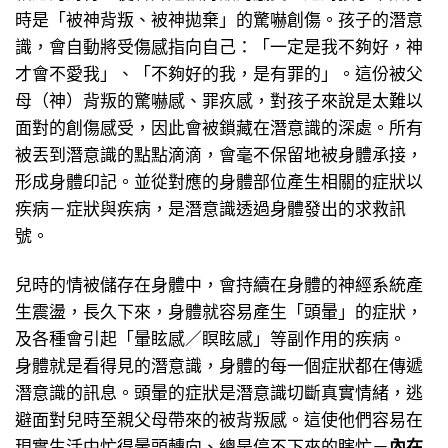
時是「被神背叛、被神拋棄」的驚嚇創傷。孩子的潛意
識，會自動將受傷感指向自己：「一定是我不夠好，神
才會不愛我」、「不夠好的我，是有罪的」。這份被父
母（神）背叛的驚嚇感、罪疚感，對孩子來說是太難以
面對的創傷感受，因此會被鎖藏在潛意識的深處。所有
被丟到潛意識的點點滴滴，會毫不保留地被身體承接，
形成身體印記。並從對應的身體部位產生相關的症狀以
疾病－症狀與疾病，是潛意識透過身體發出的求救訊
號。
兒時的情被儲存在身體中，會持續在身體的神經系統產
生震盪，長久下來，身體就容易產生「頭暈」的症狀，
及各種會引起「暈眩感／瞑眩感」等副作用的疾病。
身體就是看得見的潛意識，身體的每一個症狀都在傳遞
潛意識的訊息。頭暈的症狀是潛意識切斷真實情緒，逃
避面對兒時至親父母帶來的被背叛感。這使他們容易在
現實生活中忙得暈頭轉向、總是停不下來的瞎忙－
內在