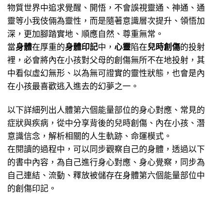
物質世界中追求覺醒、開悟，不會誤視靈通、神通、通
靈等小我伎倆為靈性，而是隨著意識層次提升、領悟加
深，更加腳踏實地、順應自然、尊重無常。
當
身體
在厚重的
身體印記
中，
心靈
陷在
兒時創傷
的投射
裡，必會將內在小孩對父母的創傷無所不在地投射，其
中看似虛幻無形、以為無可證實的靈性狀態，也會是內
在小孩最喜歡逃入進去的幻夢之一。
以下詳細列出人體第六個能量部位的身心對應、常見的
症狀與疾病，從中分享背後的兒時創傷、內在小孩、潛
意識信念，解析相關的人生軌跡、命運模式。
在閱讀的過程中，可以同步觀察自己的身體，透過以下
的書中內容，為自己進行身心對應、身心覺察，同步為
自己連結、流動、釋放被儲存在身體第六個能量部位中
的創傷印記。