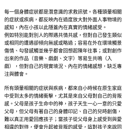
每一個身體症狀都是潛意識的求救訊號。各種頭暈相關
的症狀或疾病，都反映內在過度放大對外面人事物境的
感知，內在小孩以此隱蓋內在真實的情緒感受。
例如特別能對別人的際遇共情共感，但對自己發生類似
或相同的遭遇卻傾向無感或略過；容易在外在環境觸景
傷情、勾發感觸並幾乎都會回想起陳年往事；或對創作
出來的作品（音樂、戲劇、文字）等易生共鳴（入
戲），但對自己的現實境況、內在的情緒感想，缺乏專
注與體會。
所有頭暈相關的症狀與疾病，都來自小時候在原生家庭
中受到太多的情緒衝擊，尤其是來自父母對自己的背叛
感。父母是孩子生命中的神，孩子天生一心一意的只愛
父母，但父母有著自己的身體印記、自己的兒時創傷，
難以真正用愛回應孩子；當孩子從父母身上感受到與愛
相違的對待，便會升起被背叛的感受，這對孩子來說同