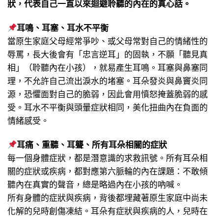
狀，代表自己一直以來迴避聆聽的內在的真心話。
耳鳴、耳塞、耳水不平衡
當原生家庭父母經常爭吵、或父母常對自己的情緒性的
辱罵，長大後會有「忠言逆耳」的固執，不願「聽見真
相」（聆聽內在小孩），就易產生耳鳴。耳塞與鼻塞同
理，不允許自己流出淚水的堵塞。耳朵發炎與鼻竇炎同
源，恐懼面對自己的脆弱，因此會用憤怒掩蓋脆弱的感
受。耳水不平衡與頭暈症狀相同，美化扭曲內在負面的
情緒感受。
耳痛、重聽、耳聾、所有耳朵相關的症狀
每一個身體症狀，都是潛意識的求救訊號。所有耳朵相
關的症狀或疾病，都對應第六脈輪的內在課題：不敢傾
聽內在真實的聲音，總是略過內在小孩的吶喊。
所有身體的症狀與疾病，背後都埋藏著原生家庭中尚未
化解的兒時創傷凍結。耳朵有症狀與疾病的人，兒時在