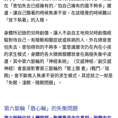
在「害怕失去已經擁有的／怕自己擁有的還不夠多」擺
盪。讓自己醒著的時候焦慮不安，在該睡覺的時候難以
「放下執著」的入睡。
身體所記錄的兒時創傷，讓人不由自主地用兒時創傷經
驗對待自己。有睡眠相關症狀或疾病的人，外在總是害
怕失去、害怕得到的不夠多。當意識層次仍在內在小孩
的求生模式，身體的各大精微腺體就會在兩極失衡中波
盪，其中第六脈輪的「神經系統」（交感神經／副交感
神經）會直接影響第三脈輪的「腎上腺 素」(戰鬥／逃
跑)，會不斷進入焦慮不安的求生模式，其症狀之一就是
「失眠、淺眠、睡眠問題」。
第六脈輪「眉心輪」的失衡問題
第六脈輪位於人體臉部，對應看見內在真相、聆聽內在