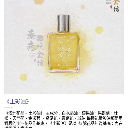
《土彩油》
《澳洲花晶 – 土彩油》 主成分：白水晶油、榛果油、馬鬱蘭、杜
松、天竺葵、金盞菊 、鳶尾花、囊鞘花、琥珀 每種能量彩油都是用
對應的澳洲花晶作基底，《土彩油》是以《3號花晶》為基底：內在