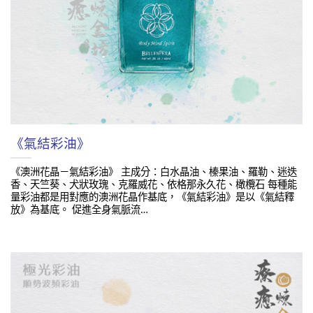
《氣結彩油》
《澳洲花晶－氣結彩油》 主成分：白水晶油、榛果油、羅勒、迷迭
香、天竺葵、犬狀玫瑰、克羅威花、依格那永久花、橄欖石 每種能
量彩油都是用對應的澳洲花晶作基底，《氣結彩油》是以《氣結釋
放》為基底。 促進全身氣脈流…