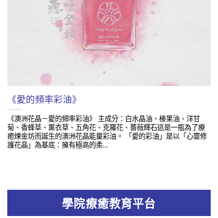
《愛的頻率彩油》
《澳洲花晶－愛的頻率彩油》 主成分：白水晶油、榛果油、洋甘
菊、香蜂草、薰衣草、五角花、克羅花、薔薇輝石這是一瓶為了療
癒煉金坊而誕生的澳洲花晶能量彩油。 「愛的彩油」是以「心靈修
護花晶」為基底：擁有極高的柔…
學院療癒教育平台