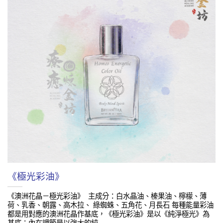
《極光彩油》
《澳洲花晶－極光彩油》 主成分：白水晶油、榛果油、檸檬、薄
荷、乳香、朝露、高木拉、 綠蜘蛛、五角花、月長石 每種能量彩油
都是用對應的澳洲花晶作基底，《極光彩油》是以《純淨極光》為
基底：內在調節是以強大的純…