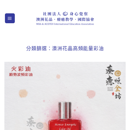
Skip
to
content
分類篩選：
澳洲花晶高頻能量彩油