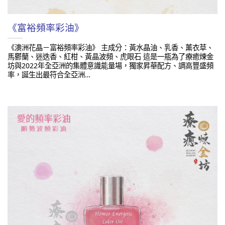
《富裕頻率彩油》
《澳洲花晶－富裕頻率彩油》 主成分：黃水晶油、乳香、薰衣草、
馬鬱蘭、迷迭香、紅柑、黃晶波頻、虎眼石 這是一瓶為了療癒煉金
坊與2022年全亞洲的集體意識能量場，獨家昇華配方、調高豐盛頻
率，誕生出最符合全亞洲…