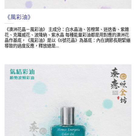
《風彩油》
《澳洲花晶－風彩油》 主成分：白水晶油、苦橙葉、迷迭香、紫錐
花、克羅威花、波隆納、紫水晶 每種能量彩油都是用對應的澳洲花
晶作基底，《風彩油》是以《6號花晶》為基底：內在調節長期緊繃
導致的過度反應，釋放總是…