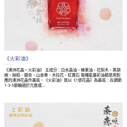
《火彩油》
《澳洲花晶－火彩油》 主成分：白水晶油、榛果油、花梨木、黑胡
椒、絲柏、銀杏、山金車、木拉花、紅寶石 每種能量彩油都是用對
應的澳洲花晶作基底，《火彩油》是以《1號花晶》為基底：在調節
1-3-5脈輪過於亢進或…