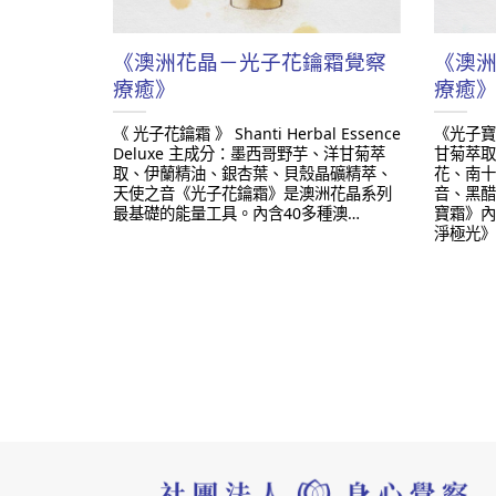
《澳洲花晶－光子花鑰霜覺察
《澳
療癒》
療癒
《 光子花鑰霜 》 Shanti Herbal Essence
《光子寶寶
Deluxe 主成分：墨西哥野芋、洋甘菊萃
甘菊萃取
取、伊蘭精油、銀杏葉、貝殼晶礦精萃、
花、南十
天使之音 ​ 《光子花鑰霜》是澳洲花晶系列
音、黑醋
最基礎的能量工具。 ​ 內含40多種澳…
寶霜》內
淨極光》