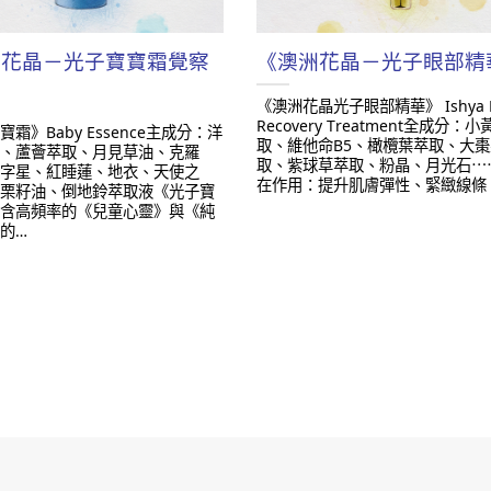
洲花晶－光子寶寶霜覺察
《澳洲花晶－光子眼部精
》
《澳洲花晶光子眼部精華》 Ishya E
Recovery Treatment ​ 全成分：
霜》Baby Essence ​ 主成分：洋
取、維他命B5、橄欖葉萃取、大
、蘆薈萃取、月見草油、克羅
取、紫球草萃取、粉晶、月光石⋯⋯。
字星、紅睡蓮、地衣、天使之
在作用：提升肌膚彈性、緊緻線條
栗籽油、倒地鈴萃取液 ​ 《光子寶
含高頻率的《兒童心靈》與《純
的…